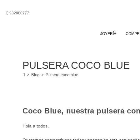
Ir
al
932000777
contenido
JOYERÍA
COMPR
PULSERA COCO BLUE
>
Blog
>
Pulsera coco blue
Coco Blue, nuestra pulsera con
Hola a todos,