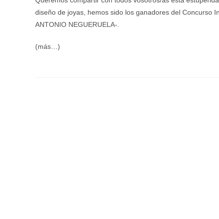
Queremos compartir con todos vosotros/as esta estupenda 
diseño de joyas, hemos sido los ganadores del Concurso In
ANTONIO NEGUERUELA‐.
(más…)