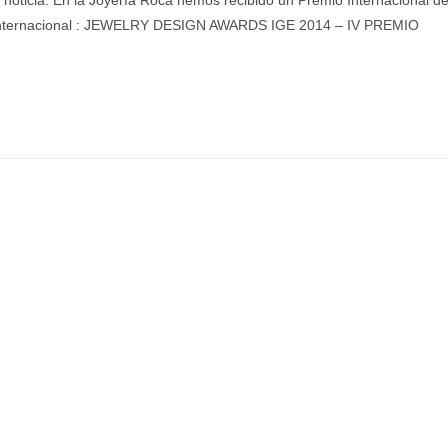
noticia. En la Joyería Roca hemos recibido un Premio Internacional d
ternacional :
JEWELRY DESIGN AWARDS IGE 2014 – IV PREMIO