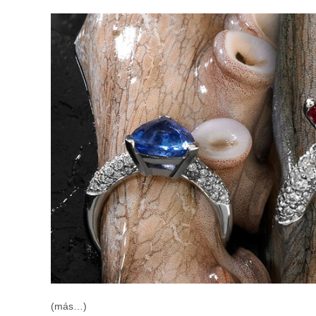
(más…)