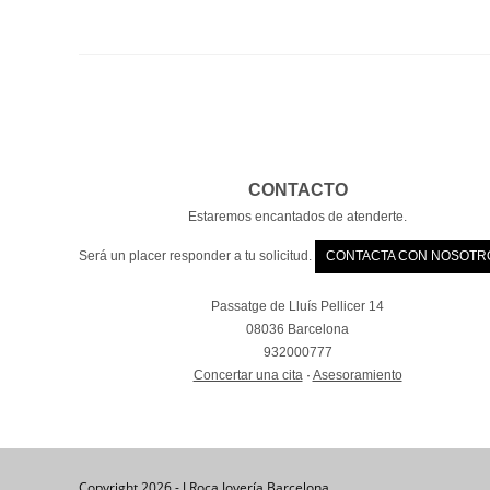
CONTACTO
Estaremos encantados de atenderte.
Será un placer responder a tu solicitud.
CONTACTA CON NOSOTR
Passatge de Lluís Pellicer 14
08036 Barcelona
932000777
Concertar una cita
·
Asesoramiento
Copyright 2026 - J.Roca Joyería Barcelona