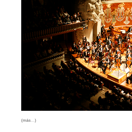
(más…)