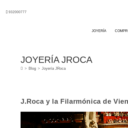
Ir
al
932000777
contenido
JOYERÍA
COMPR
JOYERÍA JROCA
>
Blog
>
Joyería JRoca
J.Roca y la Filarmónica de Vie