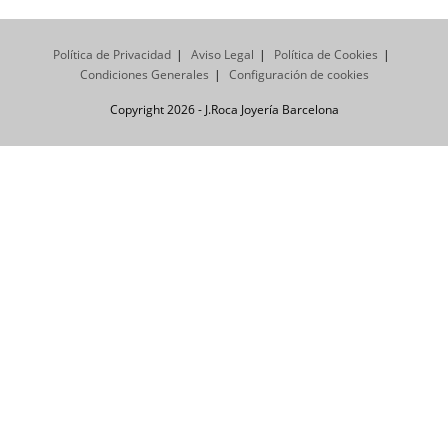
Política de Privacidad
Aviso Legal
Política de Cookies
Condiciones Generales
Configuración de cookies
Copyright 2026 - J.Roca Joyería Barcelona