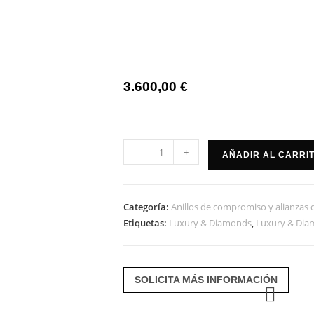
3.600,00
€
Alianza
-
+
AÑADIR AL CARRI
compromiso
leon
oro
Categoría:
Anillos de compromiso y alianzas
rosa
Etiquetas:
Luxury & Diamonds
,
Luxury & Di
de
1.75
cts
SOLICITA MÁS INFORMACIÓN
cantidad