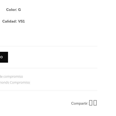
Color: G
Calidad: VS1
TO
 de compromiso
amonds Compromiso
Compartir: