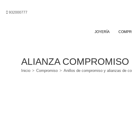
Ir
al
932000777
contenido
JOYERÍA
COMPR
ALIANZA COMPROMISO 
Inicio
>
Compromiso
>
Anillos de compromiso y alianzas de c