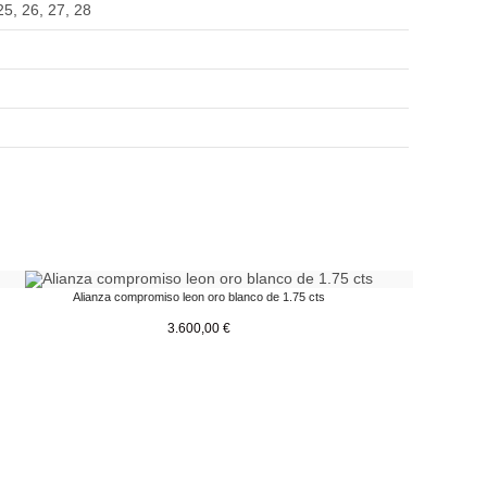
25
,
26
,
27
,
28
Alianza compromiso leon oro blanco de 1.75 cts
3.600,00
€