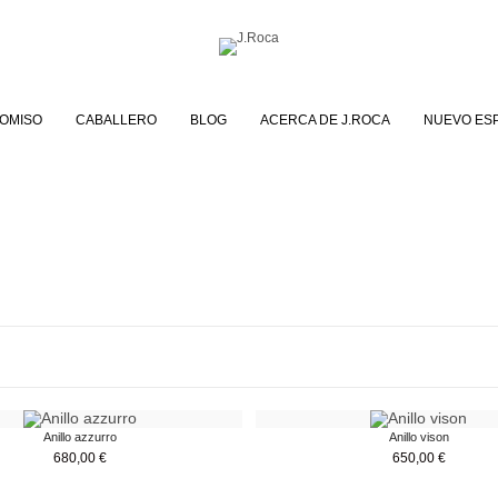
OMISO
CABALLERO
BLOG
ACERCA DE J.ROCA
NUEVO ES
Anillo azzurro
Anillo vison
680,00
€
650,00
€