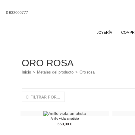
Ir
al
932000777
contenido
JOYERÍA
COMPR
ORO ROSA
Inicio
>
Metales del producto
>
Oro rosa
FILTRAR POR...
Anillo viola amatista
650,00
€