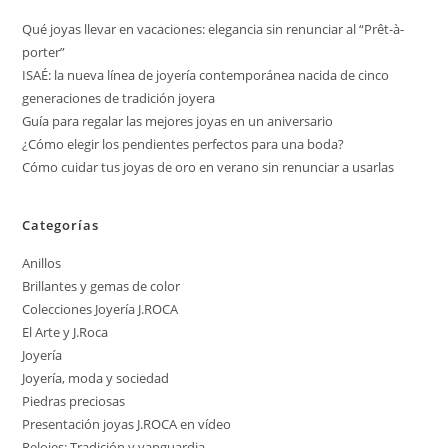
Qué joyas llevar en vacaciones: elegancia sin renunciar al “Prêt-à-
porter”
ISAÉ: la nueva línea de joyería contemporánea nacida de cinco
generaciones de tradición joyera
Guía para regalar las mejores joyas en un aniversario
¿Cómo elegir los pendientes perfectos para una boda?
Cómo cuidar tus joyas de oro en verano sin renunciar a usarlas
Categorías
Anillos
Brillantes y gemas de color
Colecciones Joyería J.ROCA
El Arte y J.Roca
Joyería
Joyería, moda y sociedad
Piedras preciosas
Presentación joyas J.ROCA en vídeo
Relojes: Tradición y vanguardia