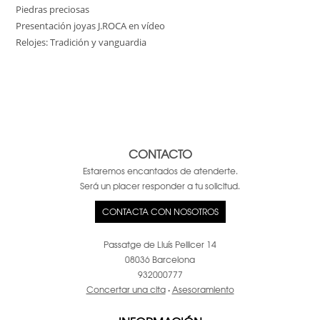
Piedras preciosas
Presentación joyas J.ROCA en vídeo
Relojes: Tradición y vanguardia
CONTACTO
Estaremos encantados de atenderte.
Será un placer responder a tu solicitud.
CONTACTA CON NOSOTROS
Passatge de Lluís Pellicer 14
08036 Barcelona
932000777
Concertar una cita
·
Asesoramiento