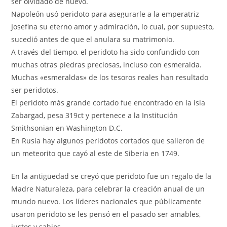
ser olvidado de nuevo.
Napoleón usó peridoto para asegurarle a la emperatriz
Josefina su eterno amor y admiración, lo cual, por supuesto,
sucedió antes de que el anulara su matrimonio.
A través del tiempo, el peridoto ha sido confundido con
muchas otras piedras preciosas, incluso con esmeralda.
Muchas «esmeraldas» de los tesoros reales han resultado
ser peridotos.
El peridoto más grande cortado fue encontrado en la isla
Zabargad, pesa 319ct y pertenece a la Institución
Smithsonian en Washington D.C.
En Rusia hay algunos peridotos cortados que salieron de
un meteorito que cayó al este de Siberia en 1749.
En la antigüedad se creyó que peridoto fue un regalo de la
Madre Naturaleza, para celebrar la creación anual de un
mundo nuevo. Los líderes nacionales que públicamente
usaron peridoto se les pensó en el pasado ser amables,
justos y sabios.