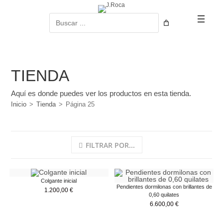
Ir
al
Buscar
contenido
TIENDA
Aquí es donde puedes ver los productos en esta tienda.
Inicio
>
Tienda
>
Página 25
FILTRAR POR...
Colgante inicial
Pendientes dormilonas con brillantes de
1.200,00
€
0,60 quilates
6.600,00
€