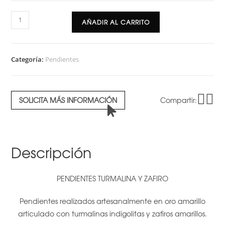
Pendientes
AÑADIR AL CARRITO
turmalina
y
zafiro
Categoría:
Pendientes
cantidad
SOLICITA MÁS INFORMACIÓN
Compartir:
Descripción
PENDIENTES TURMALINA Y ZAFIRO
Pendientes realizados artesanalmente en oro amarillo
articulado con turmalinas indigolitas y zafiros amarillos.