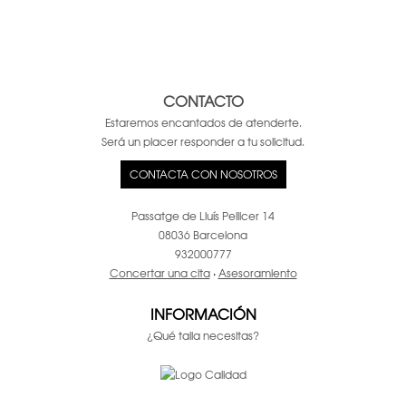
CONTACTO
Estaremos encantados de atenderte.
Será un placer responder a tu solicitud.
CONTACTA CON NOSOTROS
Passatge de Lluís Pellicer 14
08036 Barcelona
932000777
Concertar una cita
·
Asesoramiento
INFORMACIÓN
¿Qué talla necesitas?