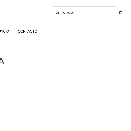
Buscar
PACIO
CONTACTO
A