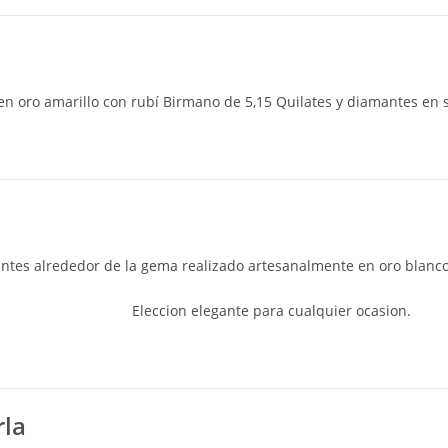
en oro amarillo con rubí Birmano de 5,15 Quilates y diamantes en s
n
lantes alrededor de la gema realizado artesanalmente en oro blanc
Eleccion elegante para cualquier ocasion.
rla