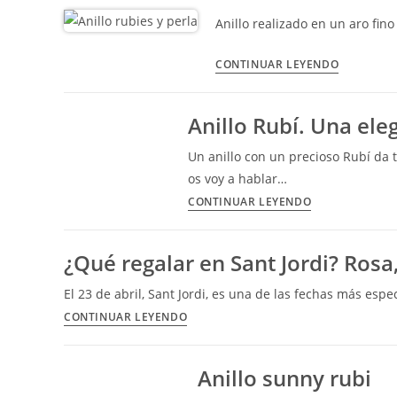
Anillo realizado en un aro fin
Anillo
CONTINUAR LEYENDO
rubies
y
Anillo Rubí. Una el
perla
Un anillo con un precioso Rubí da 
os voy a hablar…
Anillo
CONTINUAR LEYENDO
Rubí.
Una
¿Qué regalar en Sant Jordi? Rosa,
elegante
joya,
El 23 de abril, Sant Jordi, es una de las fechas más es
perfecta
¿Qué
CONTINUAR LEYENDO
para
regalar
expresar
en
Anillo sunny rubi
poderosos
Sant