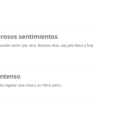
derosos sentimientos
ede sentir por otra. Buenos días, soy Jato Roca y hoy
 intenso
da regalar una rosa y un libro, pero…