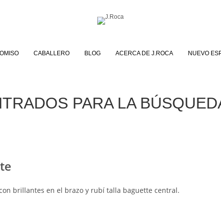
OMISO
CABALLERO
BLOG
ACERCA DE J.ROCA
NUEVO ES
TRADOS PARA LA BÚSQUED
tte
con brillantes en el brazo y rubí talla baguette central.