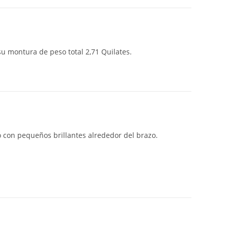
u montura de peso total 2,71 Quilates.
o con pequeños brillantes alrededor del brazo.