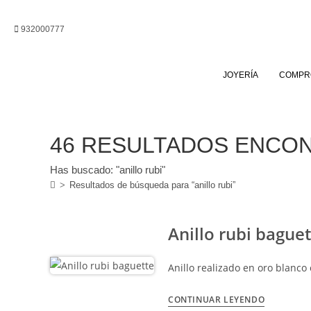
Ir
al
932000777
contenido
JOYERÍA
COMPR
46
RESULTADOS ENCON
Has buscado: "anillo rubi"
>
Resultados de búsqueda para
“anillo rubi”
Anillo rubi bague
Anillo realizado en oro blanco 
Anillo
CONTINUAR LEYENDO