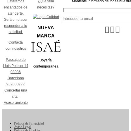
Estaremos
¿Qué talla
Mantente informado de todas nuestr
encantados de
necesitas?
atenderte.
Será un placer
responder a tu
NUEVA
solicitud.
MARCA
Contacta
con nosotros
Passatge de
Joyería
Lluís Pellicer 14
contemporanea
08036
Barcelona
932000777
Concertar una
cita
·
Asesoramiento
Política de Privacidad
Aviso Legal
Política de Cookies