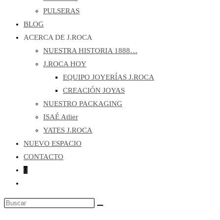
PULSERAS
BLOG
ACERCA DE J.ROCA
NUESTRA HISTORIA 1888…
J.ROCA HOY
EQUIPO JOYERÍAS J.ROCA
CREACIÓN JOYAS
NUESTRO PACKAGING
ISAÉ Atlier
YATES J.ROCA
NUEVO ESPACIO
CONTACTO
0
Alternar
búsqueda
Buscar
de
en