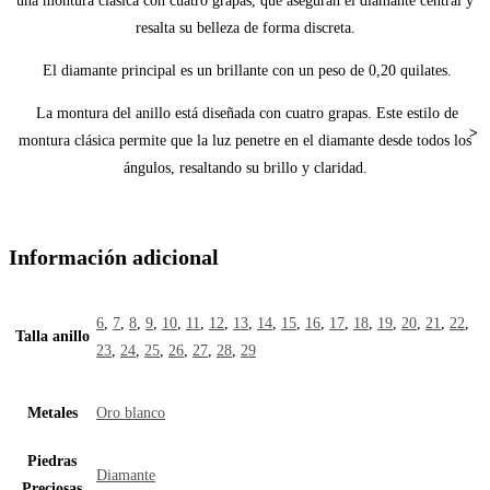
una montura clásica con cuatro grapas, que aseguran el diamante central y
resalta su belleza de forma discreta.
El diamante principal es un brillante con un peso de 0,20 quilates.
La montura del anillo está diseñada con cuatro grapas. Este estilo de
montura clásica permite que la luz penetre en el diamante desde todos los
ángulos, resaltando su brillo y claridad.
Información adicional
6
,
7
,
8
,
9
,
10
,
11
,
12
,
13
,
14
,
15
,
16
,
17
,
18
,
19
,
20
,
21
,
22
,
Talla anillo
23
,
24
,
25
,
26
,
27
,
28
,
29
Metales
Oro blanco
Piedras
Diamante
Preciosas