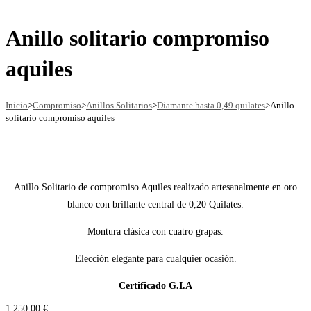
la
esta
web
web
Anillo solitario compromiso
aquiles
Inicio
>
Compromiso
>
Anillos Solitarios
>
Diamante hasta 0,49 quilates
>
Anillo
solitario compromiso aquiles
Anillo Solitario de compromiso Aquiles realizado artesanalmente en oro
blanco con brillante central de 0,20 Quilates.
Montura clásica con cuatro grapas.
Elección elegante para cualquier ocasión.
Certificado G.I.A
1.250,00
€