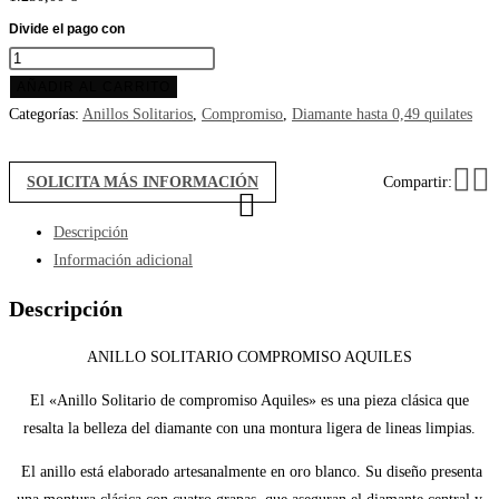
Anillo
solitario
AÑADIR AL CARRITO
compromiso
Categorías:
Anillos Solitarios
,
Compromiso
,
Diamante hasta 0,49 quilates
aquiles
cantidad
SOLICITA MÁS INFORMACIÓN
Compartir:
Descripción
Información adicional
Descripción
ANILLO SOLITARIO COMPROMISO AQUILES
El «Anillo Solitario de compromiso Aquiles» es una pieza clásica que
resalta la belleza del diamante con una montura ligera de lineas limpias.
El anillo está elaborado artesanalmente en oro blanco. Su diseño presenta