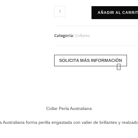
Collar
AÑADIR AL CARRI
perla
australiana
cantidad
Categoría:
Collares
SOLICITA MÁS INFORMACIÓN
Collar Perla Australiana
a Australiana forma perilla engastada con valier de brillantes y realzad