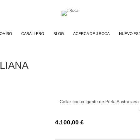
OMISO
CABALLERO
BLOG
ACERCA DE J.ROCA
NUEVO ES
LIANA
Collar con colgante de Perla Australiana 
4.100,00
€