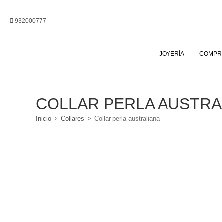
Ir
al
932000777
contenido
JOYERÍA
COMPR
COLLAR PERLA AUSTRA
Inicio
>
Collares
>
Collar perla australiana