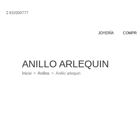
Ir
al
932000777
contenido
JOYERÍA
COMPR
ANILLO ARLEQUIN
Inicio
>
Anillos
>
Anillo arlequin