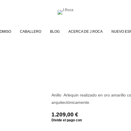
OMISO
CABALLERO
BLOG
ACERCA DE J.ROCA
NUEVO ES
Anillo Arlequin realizado en oro amarillo 
arquitectónicamente.
1.209,00
€