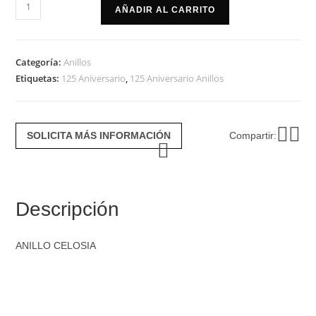
Anillo
AÑADIR AL CARRITO
celosia
cantidad
Categoría:
Anillos
Etiquetas:
125 Aniversario
,
125 Aniversario Anillos
SOLICITA MÁS INFORMACIÓN
Compartir:
Descripción
ANILLO CELOSIA