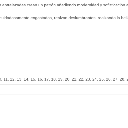
s entrelazadas crean un patrón añadiendo modernidad y sofisticación a
, cuidadosamente engastados, realzan deslumbrantes, realzando la bell
0
,
11
,
12
,
13
,
14
,
15
,
16
,
17
,
18
,
19
,
20
,
21
,
22
,
23
,
24
,
25
,
26
,
27
,
28
,