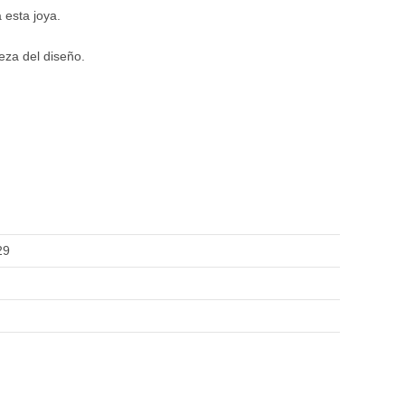
 esta joya.
eza del diseño.
29