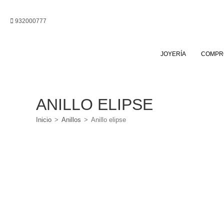
Ir
al
932000777
contenido
JOYERÍA
COMPR
ANILLO ELIPSE
Inicio
>
Anillos
>
Anillo elipse