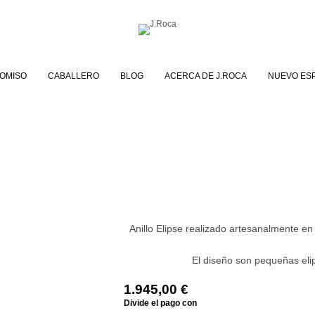
OMISO
CABALLERO
BLOG
ACERCA DE J.ROCA
NUEVO ES
Anillo Elipse realizado artesanalmente en o
El diseño son pequeñas el
1.945,00
€