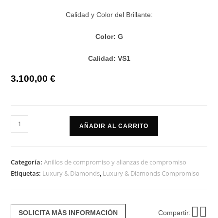
Calidad y Color del Brillante:
Color: G
Calidad: VS1
3.100,00
€
Alianza
AÑADIR AL CARRITO
compromiso
leon
oro
Categoría:
Anillos de compromiso y alianzas de compromiso
blanco
Etiquetas:
Luxury & Diamonds
,
Luxury & Diamonds Compromiso
de
1.40
cts
SOLICITA MÁS INFORMACIÓN
Compartir: