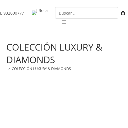
Ir
al
Buscar
932000777
contenido
COLECCIÓN LUXURY &
DIAMONDS
>
COLECCIÓN LUXURY & DIAMONDS