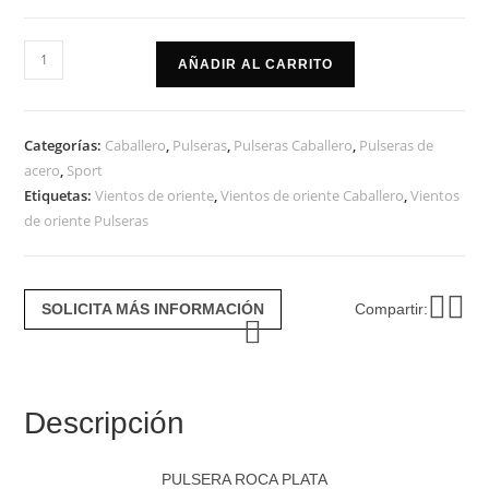
Pulsera
AÑADIR AL CARRITO
roca
plata
cantidad
Categorías:
Caballero
,
Pulseras
,
Pulseras Caballero
,
Pulseras de
acero
,
Sport
Etiquetas:
Vientos de oriente
,
Vientos de oriente Caballero
,
Vientos
de oriente Pulseras
SOLICITA MÁS INFORMACIÓN
Compartir:
Descripción
PULSERA ROCA PLATA