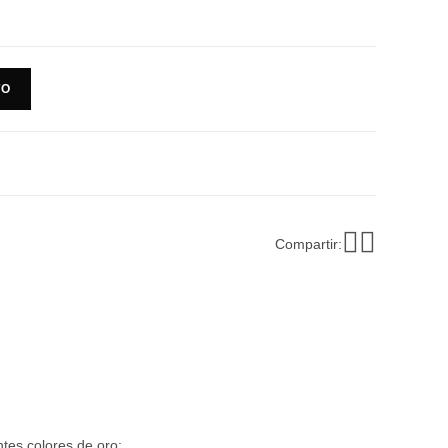
TO
Compartir:
tes colores de oro: