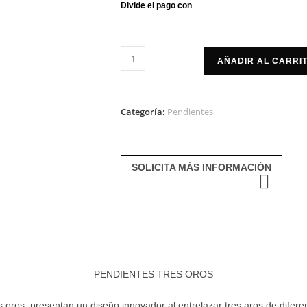
Pendientes
AÑADIR AL CARRI
tres
oros
cantidad
Categoría:
Pendientes
SOLICITA MÁS INFORMACIÓN
PENDIENTES TRES OROS
s oros presentan un diseño innovador al entrelazar tres aros de diferen