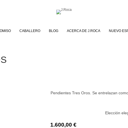
OMISO
CABALLERO
BLOG
ACERCA DE J.ROCA
NUEVO ES
OS
Pendientes Tres Oros. Se entrelazan como 
Elección ele
1.600,00
€