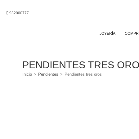
Ir
al
932000777
contenido
JOYERÍA
COMPR
PENDIENTES TRES OR
Inicio
>
Pendientes
>
Pendientes tres oros