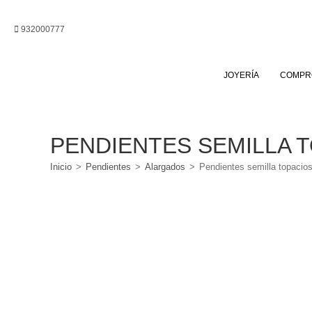
Ir
al
932000777
contenido
JOYERÍA
COMPR
PENDIENTES SEMILLA 
Inicio
>
Pendientes
>
Alargados
>
Pendientes semilla topacio