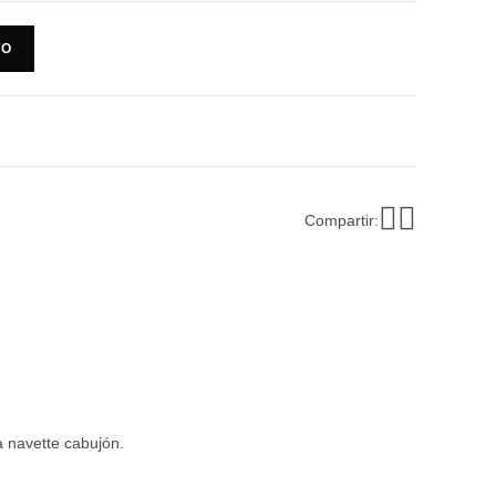
TO
Compartir:
a navette cabujón.