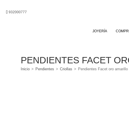
Ir
al
932000777
contenido
JOYERÍA
COMPR
PENDIENTES FACET OR
Inicio
>
Pendientes
>
Criollas
>
Pendientes Facet oro amarillo