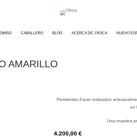
OMISO
CABALLERO
BLOG
ACERCA DE J.ROCA
NUEVO ES
O AMARILLO
Pendientes Facet realizados artesanalmen
en 
Una muestra pre
4.200,00
€