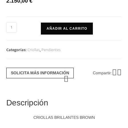
2.150,00
€
Criollas
AÑADIR AL CARRITO
brillantes
brown
cantidad
Categorías:
Criollas
,
Pendientes
SOLICITA MÁS INFORMACIÓN
Compartir:
Descripción
CRIOLLAS BRILLANTES BROWN