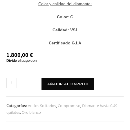
Color y calidad del diamante:
Color: G
Calidad: VS1
Certificado G.I.A
1.800,00
€
Anillo
AÑADIR AL CARRITO
solitario
compromiso
corona
Categorías:
Anillos Solitarios
,
Compromiso
,
Diamante hasta 0,49
cantidad
quilates
,
Oro blanco