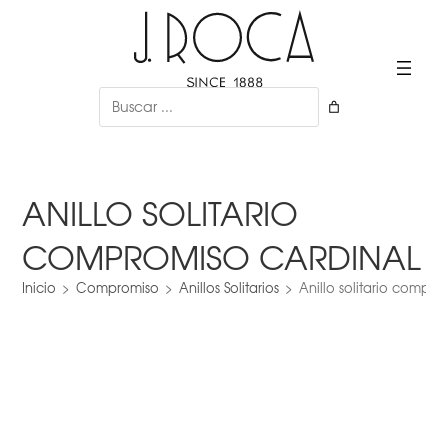
Ir
al
contenido
Buscar
ANILLO SOLITARIO
COMPROMISO CARDINAL
Inicio
>
Compromiso
>
Anillos Solitarios
>
Anillo solitario compro