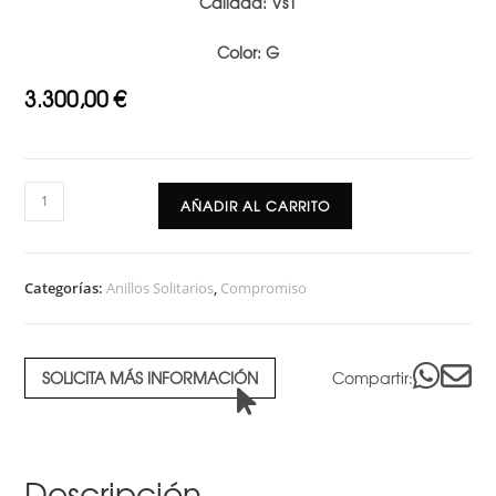
Calidad: Vs1
Color: G
3.300,00
€
Anillo
AÑADIR AL CARRITO
solitario
compromiso
cardinal
Categorías:
Anillos Solitarios
,
Compromiso
cantidad
SOLICITA MÁS INFORMACIÓN
Compartir:
Descripción