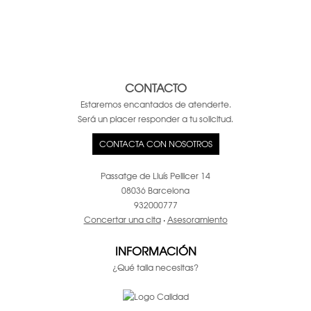
CONTACTO
Estaremos encantados de atenderte.
Será un placer responder a tu solicitud.
CONTACTA CON NOSOTROS
Passatge de Lluís Pellicer 14
08036 Barcelona
932000777
Concertar una cita
·
Asesoramiento
INFORMACIÓN
¿Qué talla necesitas?