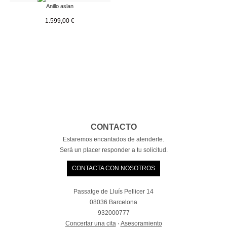
Anillo aslan
1.599,00
€
CONTACTO
Estaremos encantados de atenderte.
Será un placer responder a tu solicitud.
CONTACTA CON NOSOTROS
Passatge de Lluís Pellicer 14
08036 Barcelona
932000777
Concertar una cita
·
Asesoramiento