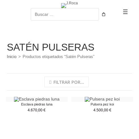
Ir
al
Buscar
contenido
SATÉN PULSERAS
Inicio
>
Productos etiquetados “Satén Pulseras”
FILTRAR POR...
Esclava piedras luna
Pulsera pez koi
4.670,00
€
4.500,00
€