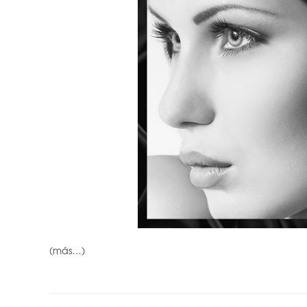
(más…)