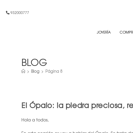
Ir
al
932000777
contenido
JOYERÍA
COMPR
BLOG
>
Blog
>
Página 8
El Ópalo: la piedra preciosa, r
Hola a todos,