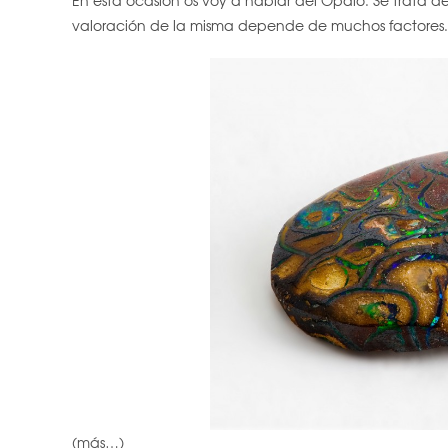
En esta ocasión os voy a hablar del Ópalo. Se trata 
valoración de la misma depende de muchos factores.
(más…)