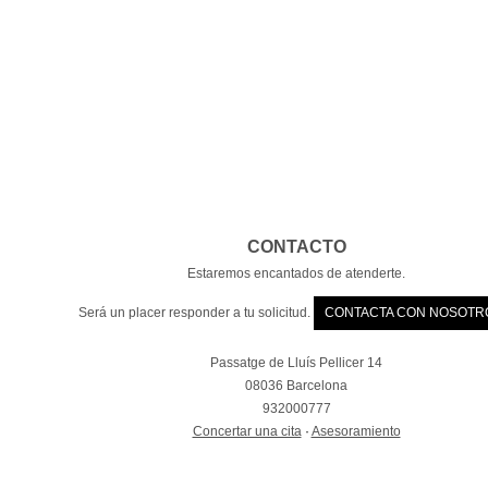
CONTACTO
Estaremos encantados de atenderte.
Será un placer responder a tu solicitud.
CONTACTA CON NOSOTR
Passatge de Lluís Pellicer 14
08036 Barcelona
932000777
Concertar una cita
·
Asesoramiento