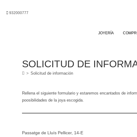
Ir
al
932000777
contenido
JOYERÍA
COMPR
SOLICITUD DE INFORM
>
Solicitud de información
Rellena el siguiente formulario y estaremos encantados de infor
poosibilidades de la joya escogida.
Passatge de Lluís Pellicer, 14-E