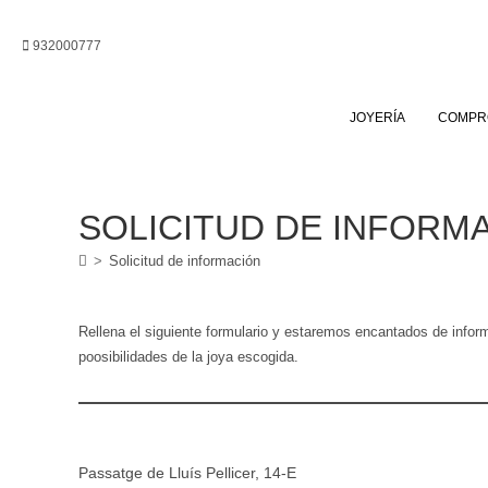
Ir
al
932000777
contenido
JOYERÍA
COMPR
SOLICITUD DE INFORM
>
Solicitud de información
Rellena el siguiente formulario y estaremos encantados de infor
poosibilidades de la joya escogida.
Passatge de Lluís Pellicer, 14-E