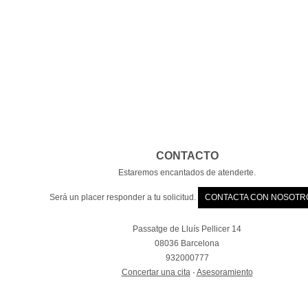
CONTACTO
Estaremos encantados de atenderte.
Será un placer responder a tu solicitud.
CONTACTA CON NOSOTR
Passatge de Lluís Pellicer 14
08036 Barcelona
932000777
Concertar una cita
·
Asesoramiento