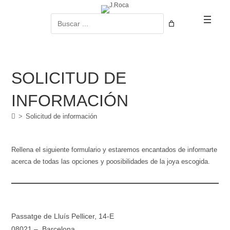
Ir
al
Buscar
contenido
SOLICITUD DE
INFORMACIÓN
>
Solicitud de información
Rellena el siguiente formulario y estaremos encantados de informarte
acerca de todas las opciones y poosibilidades de la joya escogida.
Passatge de Lluís Pellicer, 14-E
08021 – Barcelona