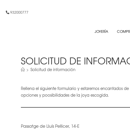
Ir
al
932000777
contenido
JOYERÍA
COMPR
SOLICITUD DE INFORMA
>
Solicitud de información
Rellena el siguiente formulario y estaremos encantados de
opciones y poosibilidades de la joya escogida.
Passatge de Lluís Pellicer, 14-E