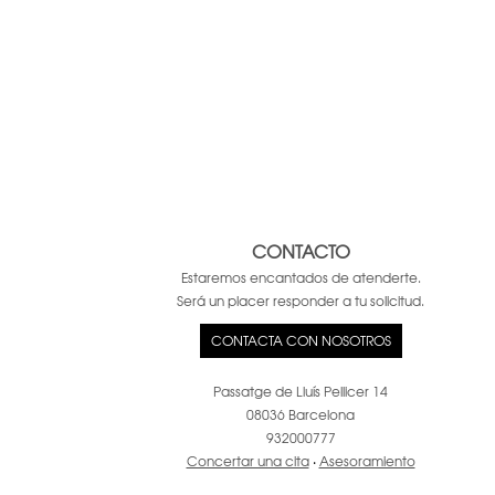
CONTACTO
Estaremos encantados de atenderte.
Será un placer responder a tu solicitud.
CONTACTA CON NOSOTROS
Passatge de Lluís Pellicer 14
08036 Barcelona
932000777
Concertar una cita
·
Asesoramiento