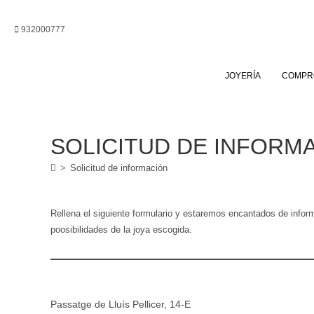
Ir
al
932000777
contenido
JOYERÍA
COMPR
SOLICITUD DE INFORM
>
Solicitud de información
Rellena el siguiente formulario y estaremos encantados de infor
poosibilidades de la joya escogida.
Passatge de Lluís Pellicer, 14-E