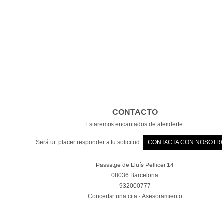
CONTACTO
Estaremos encantados de atenderte.
Será un placer responder a tu solicitud.
CONTACTA CON NOSOTR
Passatge de Lluís Pellicer 14
08036 Barcelona
932000777
Concertar una cita
·
Asesoramiento