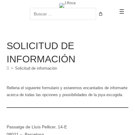
Ir
al
Buscar
contenido
SOLICITUD DE
INFORMACIÓN
>
Solicitud de información
Rellena el siguiente formulario y estaremos encantados de informarte
acerca de todas las opciones y poosibilidades de la joya escogida.
Passatge de Lluís Pellicer, 14-E
08021 – Barcelona