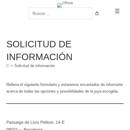
Ir
al
Buscar
contenido
SOLICITUD DE
INFORMACIÓN
>
Solicitud de información
Rellena el siguiente formulario y estaremos encantados de informarte
acerca de todas las opciones y poosibilidades de la joya escogida.
Passatge de Lluís Pellicer, 14-E
08021 – Barcelona