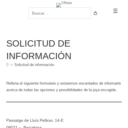
Ir
al
Buscar
contenido
SOLICITUD DE
INFORMACIÓN
>
Solicitud de información
Rellena el siguiente formulario y estaremos encantados de informarte
acerca de todas las opciones y poosibilidades de la joya escogida.
Passatge de Lluís Pellicer, 14-E
08021 – Barcelona