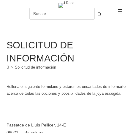
Ir
al
Buscar
contenido
SOLICITUD DE
INFORMACIÓN
>
Solicitud de información
Rellena el siguiente formulario y estaremos encantados de informarte
acerca de todas las opciones y poosibilidades de la joya escogida.
Passatge de Lluís Pellicer, 14-E
08021 – Barcelona