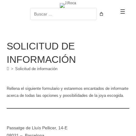
Ir
al
Buscar
contenido
SOLICITUD DE
INFORMACIÓN
>
Solicitud de información
Rellena el siguiente formulario y estaremos encantados de informarte
acerca de todas las opciones y poosibilidades de la joya escogida.
Passatge de Lluís Pellicer, 14-E
08021 – Barcelona