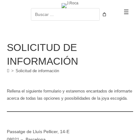
Ir
al
Buscar
contenido
SOLICITUD DE
INFORMACIÓN
>
Solicitud de información
Rellena el siguiente formulario y estaremos encantados de informarte
acerca de todas las opciones y poosibilidades de la joya escogida.
Passatge de Lluís Pellicer, 14-E
08021 – Barcelona