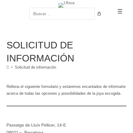
Ir
al
Buscar
contenido
SOLICITUD DE
INFORMACIÓN
>
Solicitud de información
Rellena el siguiente formulario y estaremos encantados de informarte
acerca de todas las opciones y poosibilidades de la joya escogida.
Passatge de Lluís Pellicer, 14-E
08021 – Barcelona