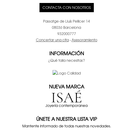
CONTACTA CON NOSOTROS
Passatge de Lluís Pellicer 14
08036 Barcelona
932000777
Concertar una cita
·
Asesoramiento
INFORMACIÓN
¿Qué talla necesitas?
NUEVA MARCA
Joyería contemporanea
ÚNETE A NUESTRA LISTA VIP
Mantente informado de todas nuestras novedades.