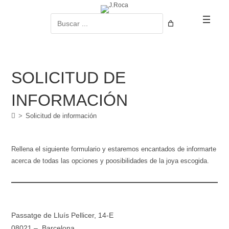
Ir
al
Buscar
contenido
SOLICITUD DE
INFORMACIÓN
>
Solicitud de información
Rellena el siguiente formulario y estaremos encantados de informarte
acerca de todas las opciones y poosibilidades de la joya escogida.
Passatge de Lluís Pellicer, 14-E
08021 – Barcelona